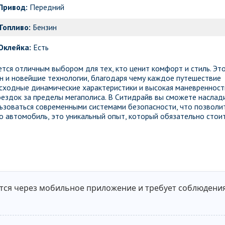
Привод:
Передний
Топливо:
Бензин
Оклейка:
Есть
ется отличным выбором для тех, кто ценит комфорт и стиль. Эт
н и новейшие технологии, благодаря чему каждое путешествие
восходные динамические характеристики и высокая маневренност
оездок за пределы мегаполиса. В Ситидрайв вы сможете наслад
ьзоваться современными системами безопасности, что позволи
сто автомобиль, это уникальный опыт, который обязательно стои
тся через мобильное приложение и требует соблюдени