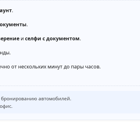
аунт
.
документы
.
верение
и
селфи с документом
.
нды.
но от нескольких минут до пары часов.
к бронированию автомобилей.
офис.