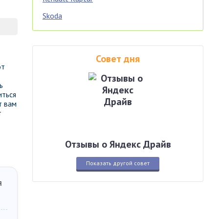
Skoda
Совет дня
от
ь
иться
т вам
т
Отзывы о Яндекс Драйв
Показать другой совет
я