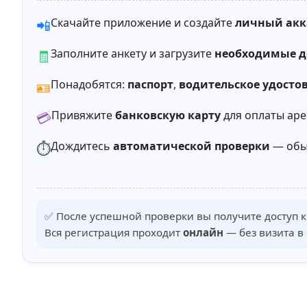
Скачайте приложение и создайте
личный акк
📲
Заполните анкету и загрузите
необходимые 
🧾
Понадобятся:
паспорт
,
водительское удосто
🪪
Привяжите
банковскую карту
для оплаты аре
💳
Дождитесь
автоматической проверки
— обыч
⏱️
✅ После успешной проверки вы получите доступ 
Вся регистрация проходит
онлайн
— без визита в 