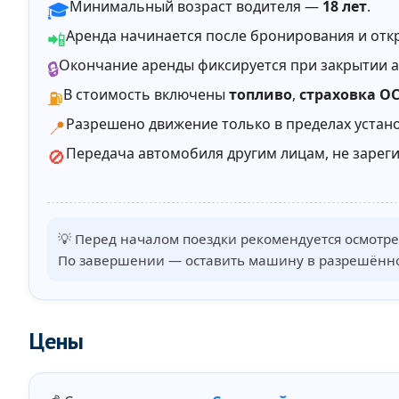
Минимальный возраст водителя —
18 лет
.
🎓
Аренда начинается после бронирования и отк
📲
Окончание аренды фиксируется при закрытии 
🔒
В стоимость включены
топливо
,
страховка О
⛽
Разрешено движение только в пределах устан
📍
Передача автомобиля другим лицам, не зарег
🚫
💡 Перед началом поездки рекомендуется осмотр
По завершении — оставить машину в разрешённо
Цены