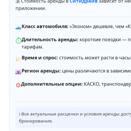
💰 Стоимость аренды в
Ситидрайв
зависит от не
приложении.
Класс автомобиля:
«Эконом» дешевле, чем «
🚗
Длительность аренды:
короткие поездки — п
⏱️
тарифам.
Время и спрос:
стоимость может расти в часы 
📈
Регион аренды:
цены различаются в зависимо
🌆
Дополнительные опции:
КАСКО, транспондер 
⚙️
ℹ️ Все актуальные расценки и условия аренды дос
бронирования.