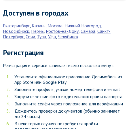
Доступен в городах
Екатеринбург
,
Казань
,
Москва
,
Нижний Новгород
,
Новосибирск
,
Пермь
,
Ростов-на-Дону
,
Самара
,
Санкт-
Петербург
,
Сочи
,
Тула
,
Уфа
,
Челябинск
Регистрация
Регистрация в сервисе занимает всего несколько минут:
Установите официальное приложение Делимобиль из
App Store или Google Play
Заполните профиль, указав номер телефона и e-mail
Загрузите чёткие фото водительских прав и паспорта
Выполните селфи через приложение для верификации
Дождитесь проверки документов (обычно занимает
до 24 часов)
В некоторых случаях потребуется пройти