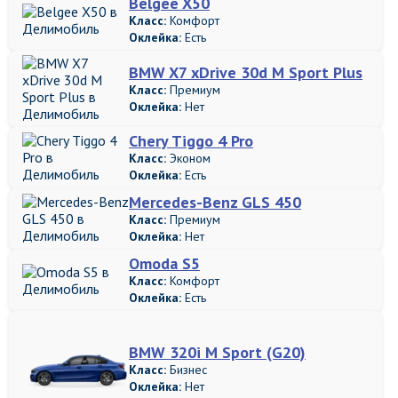
Belgee X50
Класс:
Комфорт
Оклейка:
Есть
BMW X7 xDrive 30d M Sport Plus
Класс:
Премиум
Оклейка:
Нет
Chery Tiggo 4 Pro
Класс:
Эконом
Оклейка:
Есть
Mercedes-Benz GLS 450
Класс:
Премиум
Оклейка:
Нет
Omoda S5
Класс:
Комфорт
Оклейка:
Есть
BMW 320i M Sport (G20)
Класс:
Бизнес
Оклейка:
Нет