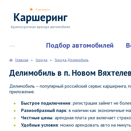
В закладки
Каршеринг
Краткосрочная аренда автомобиля
Подбор автомобилей
В
Главная
Города
Города Делимобиль
Делимобиль в п. Новом Вяхтеле
Делимобиль – популярный российский сервис каршеринга,
приложение.
Быстрое подключение
: регистрация займет не боле
Разнообразный парк
: в наличии как экономичные м
Честные цены
: арендная плата уже включает страхо
Удобные условия
: можно арендовать авто на минуты